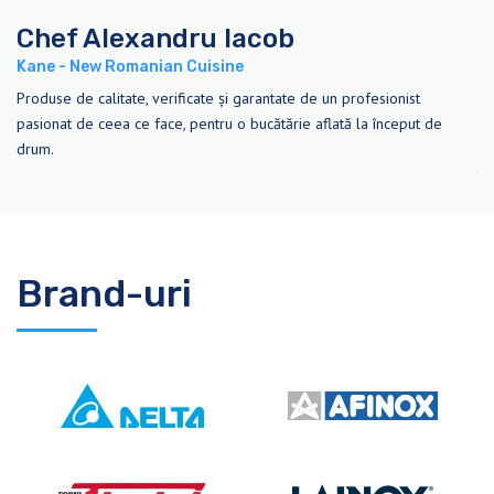
Chef Alexandru Iacob
C
Kane - New Romanian Cuisine
Il
Produse de calitate, verificate și garantate de un profesionist
De
e
pasionat de ceea ce face, pentru o bucătărie aflată la început de
in
drum.
st
în
Brand-uri